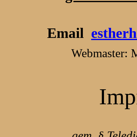
Email
esther
Webmaster: M
Imp
gem. § Teled