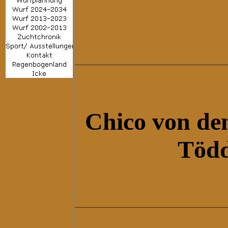
Chico
von de
Töd