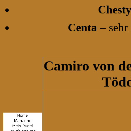
Chest
Centa
– sehr
Camiro
von d
Töd