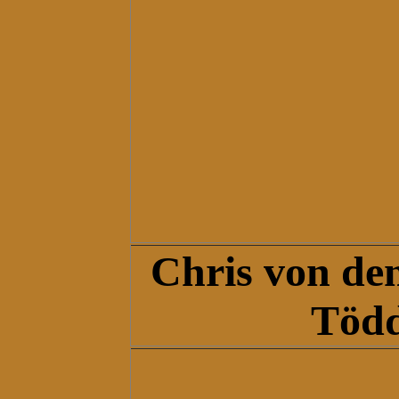
Chris
von de
Töd