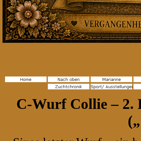
Schap
C-Wurf Collie – 2.
(„