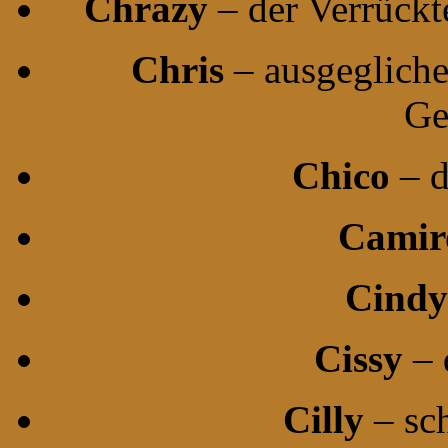
Chrazy
– der Verrückt
Chris
– ausgegliche
Ge
Chico
– d
Camir
Cindy
Cissy
– 
Cilly
– sc